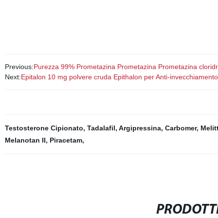
Previous:
Purezza 99% Prometazina Prometazina Prometazina cloridrat
Next:
Epitalon 10 mg polvere cruda Epithalon per Anti-invecchiamento
Testosterone Cipionato
,
Tadalafil
,
Argipressina
,
Carbomer
,
Melit
Melanotan II
,
Piracetam
,
PRODOTTI