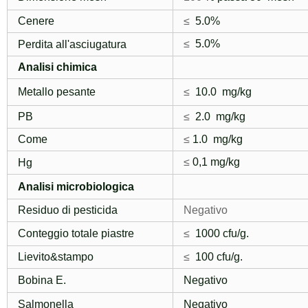
Cenere
≤
5.0%
≤
5.0%
Perdita all'asciugatura
Analisi chimica
Metallo pesante
≤
10.0
mg/
kg
PB
≤
2.0
mg/
kg
Come
≤
1.0
mg/
kg
≤
0,1 mg
/
kg
Hg
Analisi microbiologica
Residuo di pesticida
Negativo
Conteggio totale piastre
≤
1000 cfu/g.
Lievito&stampo
≤
100 cfu/g.
Bobina E.
Negativo
Salmonella
Negativo