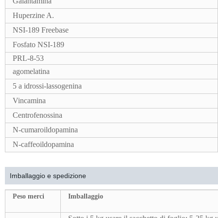
Galantamina
Huperzine A.
NSI-189 Freebase
Fosfato NSI-189
PRL-8-53
agomelatina
5 a idrossi-lassogenina
Vincamina
Centrofenossina
N-cumaroildopamina
N-caffeoildopamina
Imballaggio e spedizione
Peso merci
Imballaggio