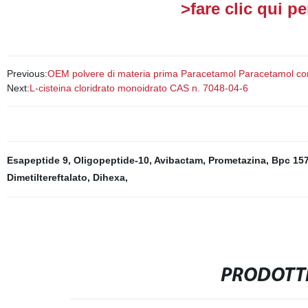
>fare clic qui p
Previous:
OEM polvere di materia prima Paracetamol Paracetamol c
Next:
L-cisteina cloridrato monoidrato CAS n. 7048-04-6
Esapeptide 9
,
Oligopeptide-10
,
Avibactam
,
Prometazina
,
Bpc 15
Dimetiltereftalato
,
Dihexa
,
PRODOTTI