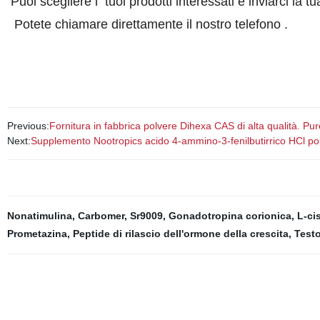
Puoi scegliere i tuoi prodotti interessati e inviarci la tu
Potete chiamare direttamente il nostro telefono .
Previous:
Fornitura in fabbrica polvere Dihexa CAS di alta qualità. 
Next:
Supplemento Nootropics acido 4-ammino-3-fenilbutirrico HCl p
Nonatimulina
,
Carbomer
,
Sr9009
,
Gonadotropina corionica
,
L-ci
Prometazina
,
Peptide di rilascio dell'ormone della crescita
,
Test