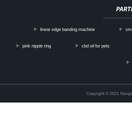
PART
linear edge banding machine
sma
pink nipple ring
cbd oil for pets
Copyright © 2021 Hangz