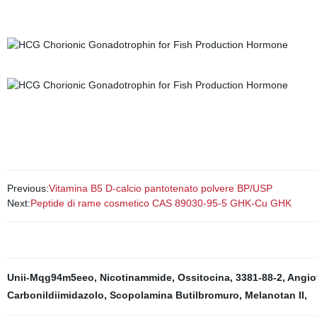
Previous:
Vitamina B5 D-calcio pantotenato polvere BP/USP
Next:
Peptide di rame cosmetico CAS 89030-95-5 GHK-Cu GHK
Unii-Mqg94m5eeo
,
Nicotinammide
,
Ossitocina
,
3381-88-2
,
Angiot
Carbonildiimidazolo
,
Scopolamina Butilbromuro
,
Melanotan II
,