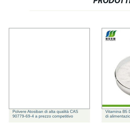
PRODOTTI
Vitamina B5 D-calcio pantotenato grado
Fornitura in f
di alimentazione
DMT CAS 120-