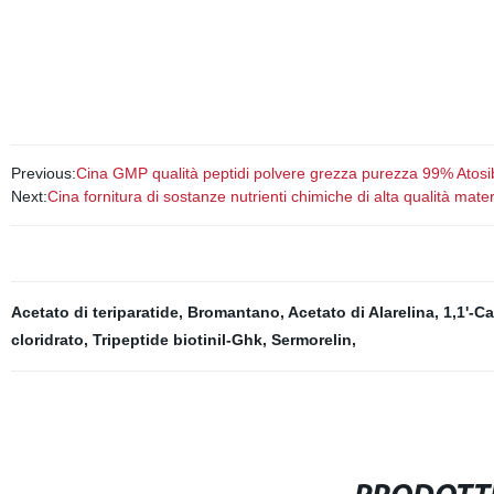
Previous:
Cina GMP qualità peptidi polvere grezza purezza 99% Atos
Next:
Cina fornitura di sostanze nutrienti chimiche di alta qualità mat
Acetato di teriparatide
,
Bromantano
,
Acetato di Alarelina
,
1,1'-C
cloridrato
,
Tripeptide biotinil-Ghk
,
Sermorelin
,