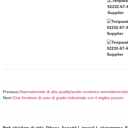
Previous:
Niacinammide di alta qualità/acido nicotinico ammide/nicoti
Next:
Cina fornitore di urea di grado industriale con il miglior prezzo
Pmk glicidato di etile
,
Dihexa
,
Aspartil-L-treonil-L-glutammina
,
E