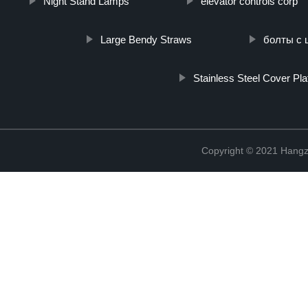
Night Stand Lamps
elevator controls corp
Large Bendy Straws
болты с 
Stainless Steel Cover Pla
Copyright © 2021 Hangz