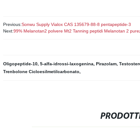
Previous:
Sonwu Supply Vialox CAS 135679-88-8 pentapeptide-3
Next:
99% Melanotan2 polvere Mt2 Tanning peptidi Melanotan 2 purezz
Oligopeptide-10
,
5-alfa-idrossi-laxogenina
,
Pirazolam
,
Testoster
Trenbolone Cicloesilmetilcarbonato
,
PRODOTTI