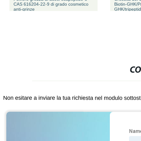
CAS 616204-22-9 di grado cosmetico
Biotin-GHK/Pro
anti-grinze
GHK/tripeptid
299157-54-3
CO
Non esitare a inviare la tua richiesta nel modulo sotto