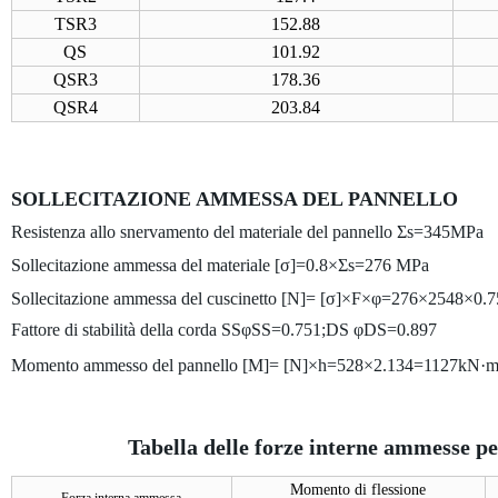
TSR3
152.88
QS
101.92
QSR3
178.36
QSR4
203.84
SOLLECITAZIONE AMMESSA DEL PANNELLO
Resistenza allo snervamento del materiale del pannello Σs
=345MPa
Sollecitazione ammessa del materiale [σ]=0.8×Σs
=276 MPa
Sollecitazione ammessa del cuscinetto [N]= [σ]×F×φ=276×2548×0
Fattore di stabilità della corda SSφSS
=0.751;
DS
φDS
=0.897
Momento ammesso del pannello [M]= [N]×h=528×2.134=1127kN·
Tabella delle forze interne ammesse pe
Momento di flessione