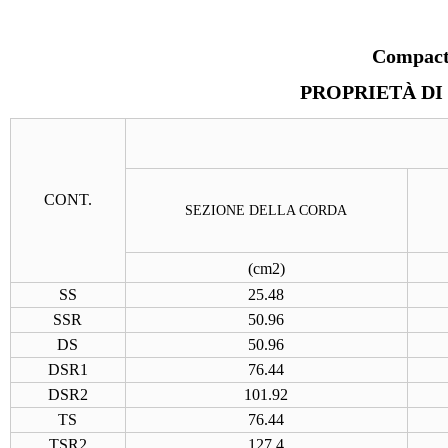
Compact
PROPRIETÀ DI
CONT.
SEZIONE DELLA CORDA
(
cm2
)
SS
25.48
SSR
50.96
DS
50.96
DSR1
76.44
DSR2
101.92
TS
76.44
TSR2
127.4