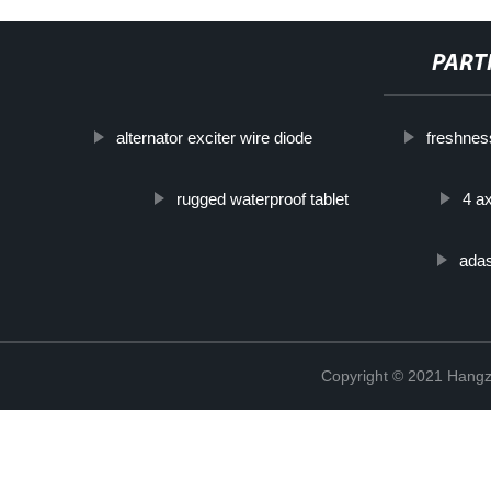
PART
alternator exciter wire diode
freshnes
rugged waterproof tablet
4 ax
adas
Copyright © 2021 Hangz