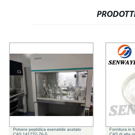
PRODOTTI
Polvere peptidica esenatide acetato
Fornitura in 
CAS 141732-76-5
CAS di alta q