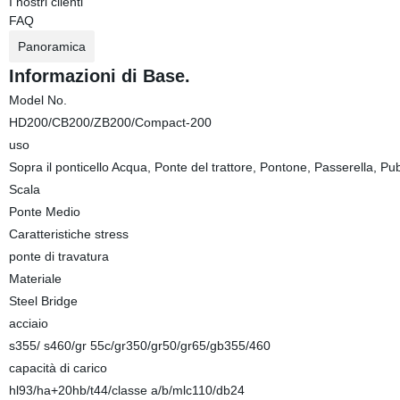
I nostri clienti
FAQ
Panoramica
Informazioni di Base.
Model No.
HD200/CB200/ZB200/Compact-200
uso
Sopra il ponticello Acqua, Ponte del trattore, Pontone, Passerella, P
Scala
Ponte Medio
Caratteristiche stress
ponte di travatura
Materiale
Steel Bridge
acciaio
s355/ s460/gr 55c/gr350/gr50/gr65/gb355/460
capacità di carico
hl93/ha+20hb/t44/classe a/b/mlc110/db24