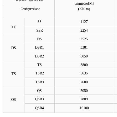
Forza interna ammessa
ammesso[M]
Configurazione
(
KN·m)
SS
1127
SS
SSR
2254
DS
2525
DSR1
3381
DS
DSR2
5050
TS
3800
TSR2
5635
TS
TSR3
7600
QS
5050
QSR3
7889
QS
QSR4
10100