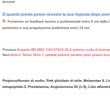
termine!
D:quanto presto posso ricevere la sua risposta dopo averle
R:
Forniremo un feedback tecnico e professionale entro 6 ore dalla ri
preventivo e una progettazione preliminare entro 24 ore.
Previous:
Acquisto BB-9852 CAS 87913-26-6 polvere cruda di bro
Next:
Mots-C Motsc Mots C peptide polvere perdere peso grasso bru
Propinsolfonato di sodio
,
Pmk glicidato di etile
,
Melanotan II
,
Li
tetrapeptide-3
,
Prometazina
,
Angiotensina I/Ii (1-5)
,
Litio allumin