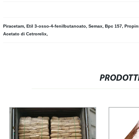
Piracetam
,
Etil 3-osso-4-fenilbutanoato
,
Semax
,
Bpc 157
,
Propin
Acetato di Cetrorelix
,
PRODOTTI