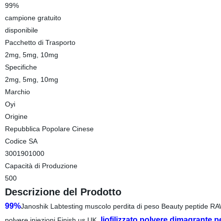
99%
campione gratuito
disponibile
Pacchetto di Trasporto
2mg, 5mg, 10mg
Specifiche
2mg, 5mg, 10mg
Marchio
Oyi
Origine
Repubblica Popolare Cinese
Codice SA
3001901000
Capacità di Produzione
500
Descrizione del Prodotto
99%
Janoshik Labtesting muscolo perdita di peso Beauty peptide RAW
liofilizzato polvere dimagrante p
polvere iniezioni Finish us UK