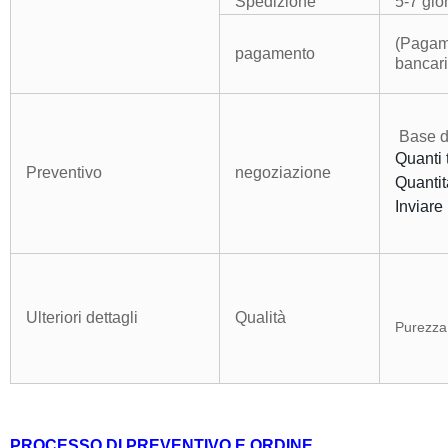
Spedizione
5-7 gio
(Pagame
pagamento
bancari
Base di
Quanti 
Preventivo
negoziazione
Quantit
Inviare
Ulteriori dettagli
Qualità
Purezza 
PROCESSO DI PREVENTIVO E ORDINE