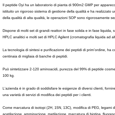
Il peptide Oyi ha un laboratorio di pianta di 900m2 GMP per apparecchi
istituito un rigoroso sistema di gestione della qualità e ha realizzato
della qualità di alta qualità, le operazioni SOP sono rigorosamente seg
Dispone di molti set di grandi reattori in fase solida e in fase liquida,
HPLC analitici e molti set di HPLC Agilent (cromatografia liquida ad 
La tecnologia di sintesi e purificazione dei peptidi di prim'ordine, ha c
centinaia di migliaia di banche di peptidi.
Può sintetizzare 2-120 aminoacidi, purezza del 99% di peptide cosmeti
100 kg.
L'azienda è in grado di soddisfare le esigenze di diversi clienti, fornire
una varietà di servizi di modifica dei peptidi per i clienti.
Come marcatura di isotopi (2H, 15N, 13C), modifica di PEG, legami dis
acetilazione, amminazione, metilazione, marcatura di biotina, fluoresce