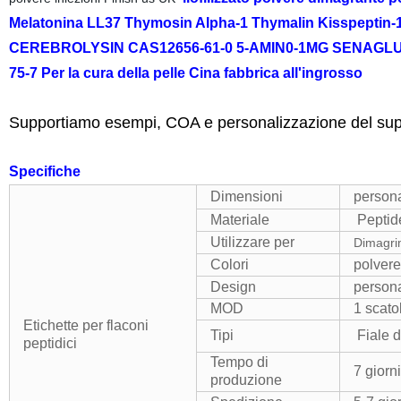
Melatonina LL37 Thymosin Alpha-1 Thymalin Kisspeptin-
CEREBROLYSIN CAS12656-61-0 5-AMIN0-1MG SENAGLUTID
75-7 Per la cura della pelle Cina fabbrica all'ingrosso
Supportiamo esempi, COA e personalizzazione del sup
Specifiche
Dimensioni
persona
Materiale
Peptid
Utilizzare per
Dimagri
Colori
polvere
Design
persona
MOD
1 scato
Etichette per flaconi
Tipi
Fiale d
peptidici
Tempo di
7 giorn
produzione