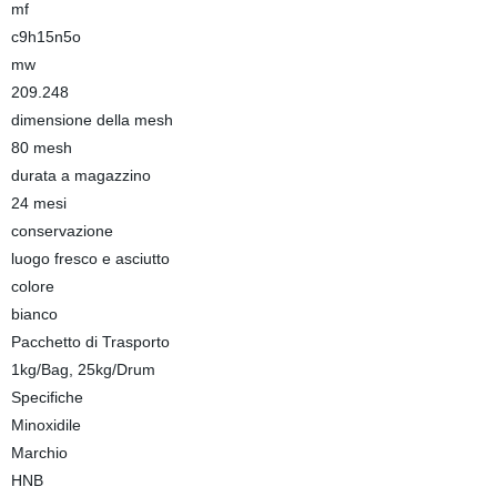
mf
c9h15n5o
mw
209.248
dimensione della mesh
80 mesh
durata a magazzino
24 mesi
conservazione
luogo fresco e asciutto
colore
bianco
Pacchetto di Trasporto
1kg/Bag, 25kg/Drum
Specifiche
Minoxidile
Marchio
HNB