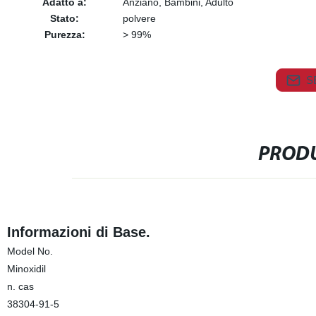
Adatto a:
Anziano, Bambini, Adulto
Stato:
polvere
Purezza:
> 99%
S
PRODU
Informazioni di Base.
Model No.
Minoxidil
n. cas
38304-91-5