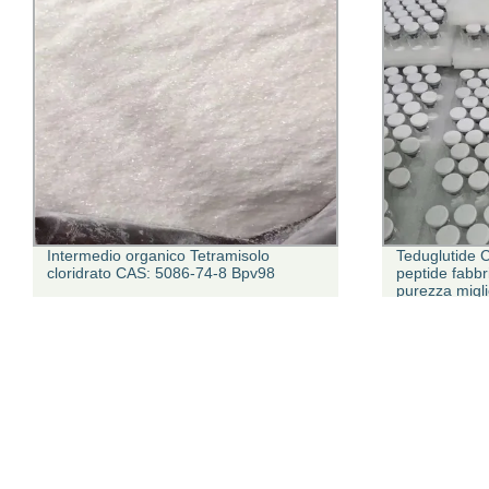
tramisolo
Teduglutide CAS: 197922 42 2 Cina
4-8 Bpv98
peptide fabbrica fornitura 98% alta
purezza miglior Prezzo buona qualità