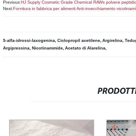
Previous:
HJ Supply Cosmetic Grade Chemical RAWs polvere peptidic
Next:
Fornitura in fabbrica per alimenti Anti-invecchiamento nicot
5-alfa-idrossi-laxogenina
,
Ciclopropil acetilene
,
Argirelina
,
Tedu
Argipressina
,
Nicotinammide
,
Acetato di Alarelina
,
PRODOTTI