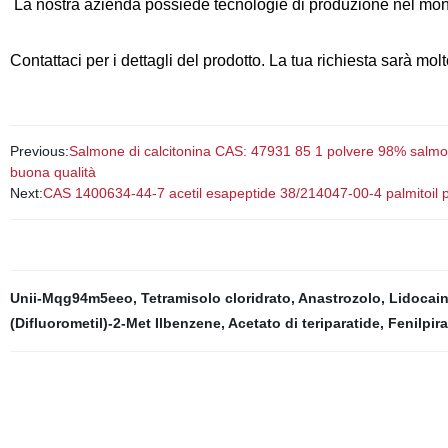
La nostra azienda possiede tecnologie di produzione nel mond
Contattaci per i dettagli del prodotto. La tua richiesta sarà mol
Previous:
Salmone di calcitonina CAS: 47931 85 1 polvere 98% salmone
buona qualità
Next:
CAS 1400634-44-7 acetil esapeptide 38/214047-00-4 palmitoil 
Unii-Mqg94m5eeo
,
Tetramisolo cloridrato
,
Anastrozolo
,
Lidocain
(Difluorometil)-2-Met Ilbenzene
,
Acetato di teriparatide
,
Fenilpir