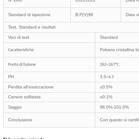
N. lotto
20201020
Data 
Standard di ispezione
B.P(V)98
Data s
Test, Standard e risultati
Voci di test
Standard
Polvere cristallina b
Caratteristiche
Punto di fusione
262~267ºC
PH
3.5
~4.5
Perdita all'essiccazione
≤0.5%
Cenere solfatata
≤0.1%
Saggio
98.0%-101.0%
Conclusione
Con questo si certif