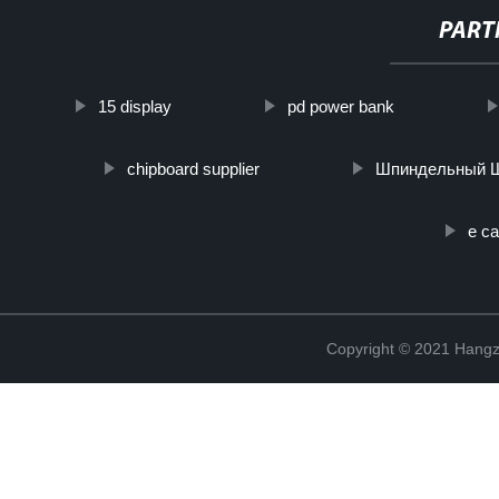
PART
15 display
pd power bank
chipboard supplier
Шпиндельный 
e ca
Copyright © 2021 Hangz