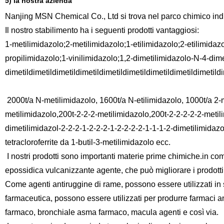
5) la nostra azienda
Nanjing MSN Chemical Co., Ltd si trova nel parco chimico indust
Il nostro stabilimento ha i seguenti prodotti vantaggiosi:
1-metilimidazolo;2-metilimidazolo;1-etilimidazolo;2-etilimidaz
propilimidazolo;1-vinilimidazolo;1,2-dimetilimidazolo-N-4-dime
dimetildimetildimetildimetildimetildimetildimetildimetildimetildi
2000t/a N-metilimidazolo, 1600t/a N-etilimidazolo, 1000t/a 2-m
metilimidazolo,200t-2-2-2-metilimidazolo,200t-2-2-2-2-2-metili
dimetilimidazol-2-2-2-1-2-2-2-1-2-2-2-2-1-1-1-2-dimetilimidazo
tetracloroferrite da 1-butil-3-metilimidazolo ecc.
I nostri prodotti sono importanti materie prime chimiche.in com
epossidica vulcanizzante agente, che può migliorare i prodotti
Come agenti antiruggine di rame, possono essere utilizzati in 
farmaceutica, possono essere utilizzati per produrre farmaci an
farmaco, bronchiale asma farmaco, macula agenti e così via.