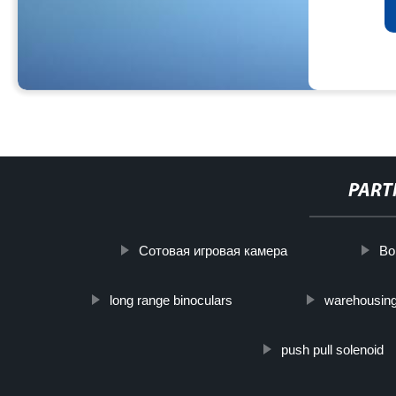
PART
Сотовая игровая камера
Bo
long range binoculars
warehousing 
push pull solenoid