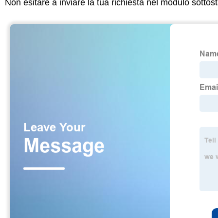
Non esitare a inviare la tua richiesta nel modulo sotto