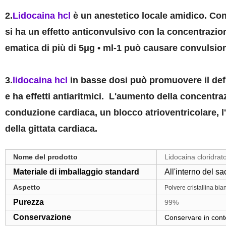
2.
Lidocaina hcl
è un anestetico locale amidico. Con 
si ha un effetto anticonvulsivo con la concentrazi
ematica di più di 5μg • ml-1 può causare convulsion
3.
lidocaina hcl
in basse dosi può promuovere il defl
e ha effetti antiaritmici. L'aumento della concentr
conduzione cardiaca, un blocco atrioventricolare, l'
della gittata cardiaca.
Nome del prodotto
Lidocaina cloridrat
Materiale di imballaggio standard
All'interno del s
Aspetto
Polvere cristallina bia
Purezza
99%
Conservazione
Conservare in conten