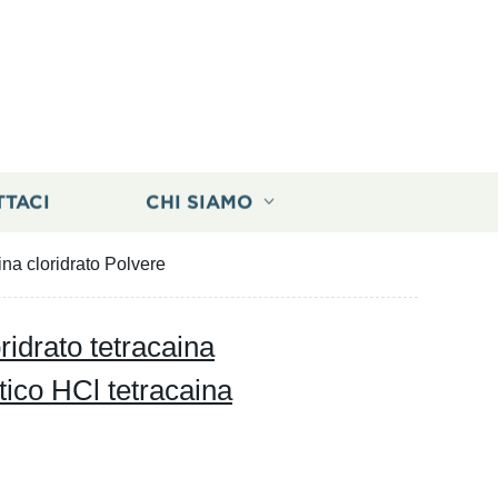
TTACI
CHI SIAMO
ina cloridrato Polvere
idrato tetracaina
tico HCl tetracaina