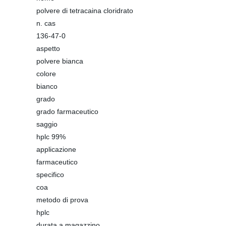
polvere di tetracaina cloridrato
n. cas
136-47-0
aspetto
polvere bianca
colore
bianco
grado
grado farmaceutico
saggio
hplc 99%
applicazione
farmaceutico
specifico
coa
metodo di prova
hplc
durata a magazzino