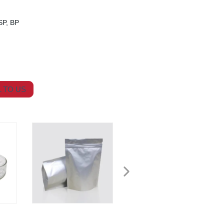
SP, BP
 TO US