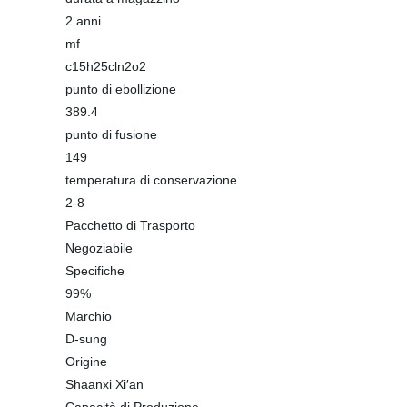
2 anni
mf
c15h25cln2o2
punto di ebollizione
389.4
punto di fusione
149
temperatura di conservazione
2-8
Pacchetto di Trasporto
Negoziabile
Specifiche
99%
Marchio
D-sung
Origine
Shaanxi Xi′an