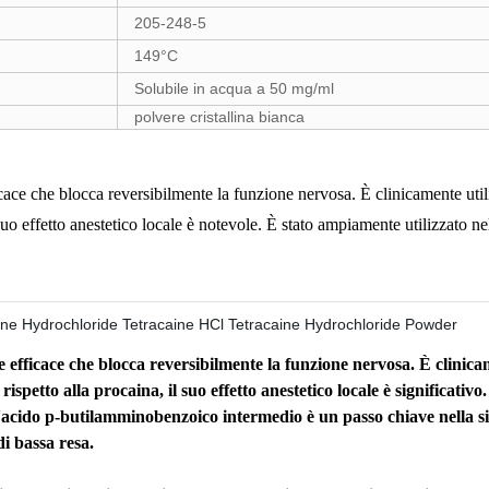
205-248-5
149°C
Solubile in acqua a 50 mg/ml
polvere cristallina bianca
cace che blocca reversibilmente la funzione nervosa. È clinicamente utiliz
 suo effetto anestetico locale è notevole. È stato ampiamente utilizzato nel
 efficace che blocca reversibilmente la funzione nervosa. È clinicame
. rispetto alla procaina, il suo effetto anestetico locale è significat
dell'acido p-butilamminobenzoico intermedio è un passo chiave nella s
di bassa resa.