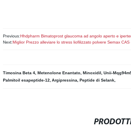
Previous:
Hhdpharm Bimatoprost glaucoma ad angolo aperto e ipert
Next:
Miglior Prezzo alleviare lo stress liofilizzato polvere Semax CA
Timosina Beta 4
,
Metenolone Enantato
,
Minoxidil
,
Unii-Mqg94m
Palmitoil esapeptide-12
,
Argipressina
,
Peptide di Selank
,
PRODOTTI