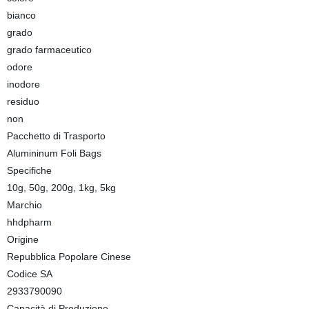
bianco
grado
grado farmaceutico
odore
inodore
residuo
non
Pacchetto di Trasporto
Alumininum Foli Bags
Specifiche
10g, 50g, 200g, 1kg, 5kg
Marchio
hhdpharm
Origine
Repubblica Popolare Cinese
Codice SA
2933790090
Capacità di Produzione