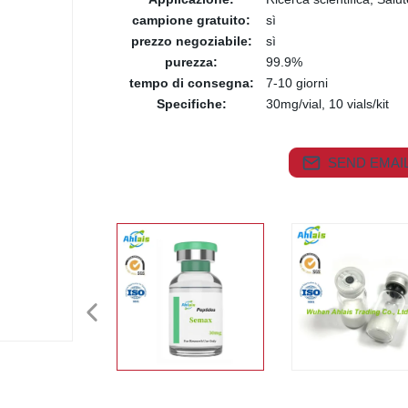
campione gratuito:
sì
prezzo negoziabile:
sì
purezza:
99.9%
tempo di consegna:
7-10 giorni
Specifiche:
30mg/vial, 10 vials/kit
SEND EMAIL