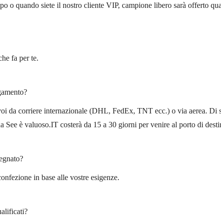
 o quando siete il nostro cliente VIP, campione libero sarà offerto qu
he fa per te.
agamento?
 voi da corriere internazionale (DHL, FedEx, TNT ecc.) o via aerea. Di s
da See è valuoso.IT costerà da 15 a 30 giorni per venire al porto di dest
segnato?
 confezione in base alle vostre esigenze.
alificati?