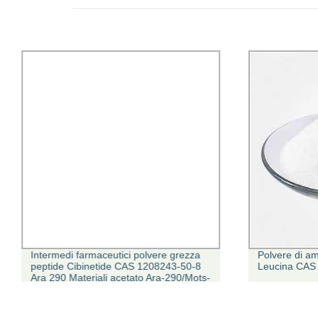
Intermedi farmaceutici polvere grezza
Polvere di ami
peptide Cibinetide CAS 1208243-50-8
Leucina CAS
Ara 290 Materiali acetato Ara-290/Mots-
C/HMG/Foxo4/Kisspeptin-10/P21 a
basso prezzo