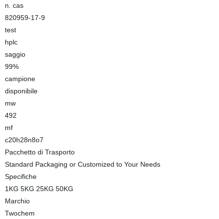
n. cas
820959-17-9
test
hplc
saggio
99%
campione
disponibile
mw
492
mf
c20h28n8o7
Pacchetto di Trasporto
Standard Packaging or Customized to Your Needs
Specifiche
1KG 5KG 25KG 50KG
Marchio
Twochem