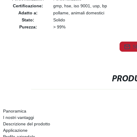
Certificazione:
gmp, hse, iso 9001, usp, bp
Adatto a:
pollame, animali domestici
Stato:
Solido
Purezza:
> 99%
S
PRODU
Panoramica
I nostri vantaggi
Descrizione del prodotto
Applicazione
Profilo aziendale