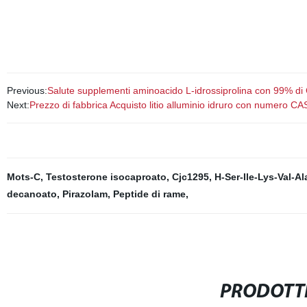
Previous:
Salute supplementi aminoacido L-idrossiprolina con 99% di C
Next:
Prezzo di fabbrica Acquisto litio alluminio idruro con numero C
Mots-C
,
Testosterone isocaproato
,
Cjc1295
,
H-Ser-Ile-Lys-Val-Al
decanoato
,
Pirazolam
,
Peptide di rame
,
PRODOTTI