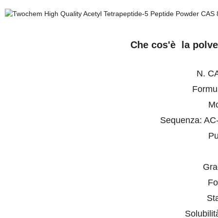
Che cos'è
la
polver
N. C
Formu
Mo
Sequenza: AC-
Pu
Gra
Fo
Sta
Solubili