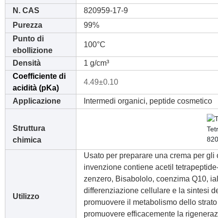
N. CAS
820959-17-9
Purezza
99%
Punto di
100°C
ebollizione
Densità
1 g/cm³
Coefficiente di
4.49±0.10
acidità (pKa)
Applicazione
Intermedi organici, peptide cosmetico
Struttura
chimica
Usato per preparare una crema per gli 
invenzione contiene acetil tetrapeptide-5
zenzero, Bisabololo, coenzima Q10, ialur
differenziazione cellulare e la sintesi d
Utilizzo
promuovere il metabolismo dello strato c
promuovere efficacemente la rigenerazion