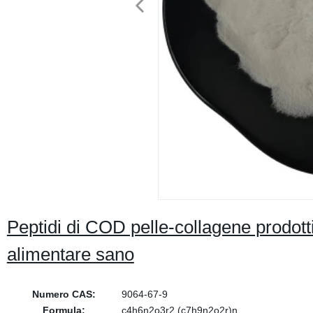
Peptidi di COD pelle-collagene prodott
alimentare sano
Numero CAS:
9064-67-9
Formula:
c4h6n2o3r2.(c7h9n2o2r)n