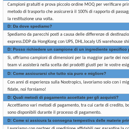
Campioni gratuiti e prova piccolo ordine MOQ per verificare pri
metodo di trasporto che assicurerà il 100% di rapporto di passag
la restituzione una volta.
D: Da dove spediamo?
Spediamo da parecchi posti a causa delle differenze di destinazi
express.DDP da HongKong con UPS, DHL.localy US warehouse shippi
D: Posso richiedere un campione di un ingrediente specifico p
Sì, offriamo campioni di dimensioni per la maggior parte dei nost
team vi assisterà nella scelta dei prodotti giusti per le vostre esi
D: Come assicurarsi che tutto sia puro e migliore?
Con anni di esperienza sulla Nootropics, lavoriamo solo con i migl
fidate, noi forniamo!
D: Quali metodi di pagamento accettate per gli acquisti?
Accettiamo vari metodi di pagamento, tra cui carte di credito, bon
sono disponibili durante il processo di pagamento.
D: Come si assicura la consegna tempestiva delle materie pr
Lavoriamo con partner di spedizione affidabili per garantire la c