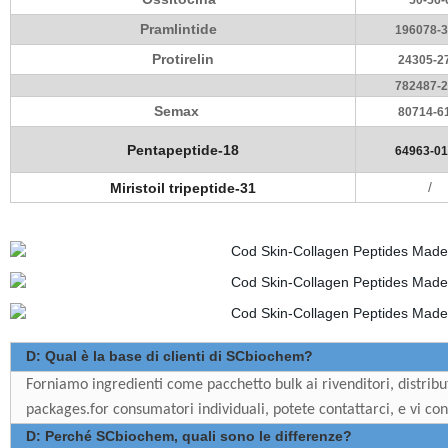
50-56-
Pramlintide
196078-3
Protirelin
24305-2
782487-2
Semax
80714-6
Pentapeptide-18
64963-0
/
Miristoil tripeptide-31
D: Qual è la base di clienti di SCbiochem?
Forniamo ingredienti come pacchetto bulk ai rivenditori, distrib
packages.for consumatori individuali, potete contattarci, e vi con
D: Perché SCbiochem, quali sono le differenze?