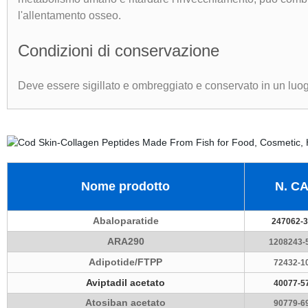
l'allentamento osseo.
Condizioni di conservazione
Deve essere sigillato e ombreggiato e conservato in un luogo
Nome prodotto
N. C
Abaloparatide
247062-3
ARA290
1208243-
Adipotide/FTPP
72432-1
Aviptadil acetato
40077-5
Atosiban acetato
90779-6