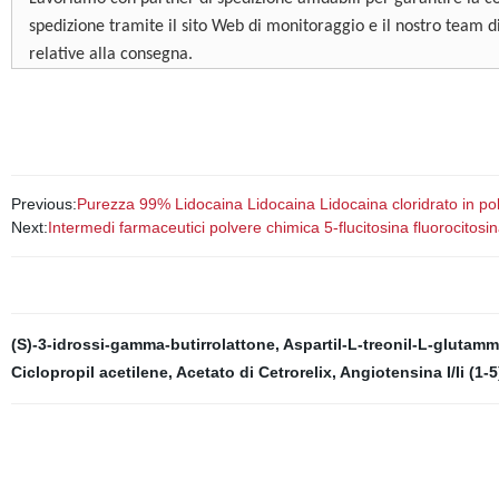
spedizione tramite il sito Web di monitoraggio e il nostro team di 
relative alla consegna.
Previous:
Purezza 99% Lidocaina Lidocaina Lidocaina cloridrato in p
Next:
Intermedi farmaceutici polvere chimica 5-flucitosina fluorocitos
(S)-3-idrossi-gamma-butirrolattone
,
Aspartil-L-treonil-L-glutamm
Ciclopropil acetilene
,
Acetato di Cetrorelix
,
Angiotensina I/Ii (1-5