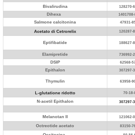
Bivalirudina
128270-6
Dihexa
1401708-
Salmone calcitonina
47931-8
Acetato di Cetrorelix
120287-8
Eptifibatide
188627-8
Elamipretide
736992-2
DSIP
62568-5
Epithalon
307297-3
Thymulin
63958-9
L-glutatione ridotto
70-18-
N-acetil Epithalon
307297-3
Melanotan II
121062-0
Octreotide acetato
83150-7
Ossitocina