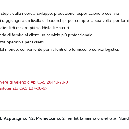
e-stop", dalla ricerca, sviluppo, produzione, esportazione e così via
raggiungere un livello di leadership, per sempre, a sua volta, per fornire
ienti di essere più soddisfatti e sicuri.
do di fornire ai clienti un servizio più professionale.
za operativa per i clienti.
 mondo, conveniente per i clienti che forniscono servizi logistici.
olvere di Veleno d′Api CAS 20449-79-0
Pantotenato CAS 137-08-6}
L-Asparagina, N2
,
Prometazina
,
2-feniletilammina cloridrato
,
Nand