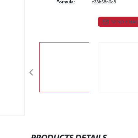
Formula:
c38h68n6o8
SEND EMAIL