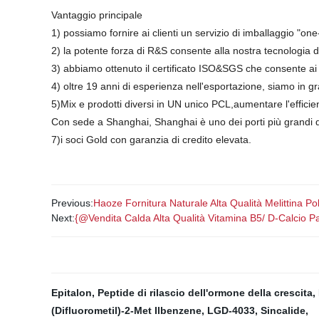
Vantaggio principale
1) possiamo fornire ai clienti un servizio di imballaggio "on
2) la potente forza di R&S consente alla nostra tecnologia di 
3) abbiamo ottenuto il certificato ISO&SGS che consente ai cl
4) oltre 19 anni di esperienza nell'esportazione, siamo in gra
5)Mix e prodotti diversi in UN unico PCL,aumentare l'efficien
Con sede a Shanghai, Shanghai è uno dei porti più grandi del
7)i soci Gold con garanzia di credito elevata.
Previous:
Haoze Fornitura Naturale Alta Qualità Melittina P
Next:
{@Vendita Calda Alta Qualità Vitamina B5/ D-Calcio 
Epitalon
,
Peptide di rilascio dell'ormone della crescita
,
(Difluorometil)-2-Met Ilbenzene
,
LGD-4033
,
Sincalide
,