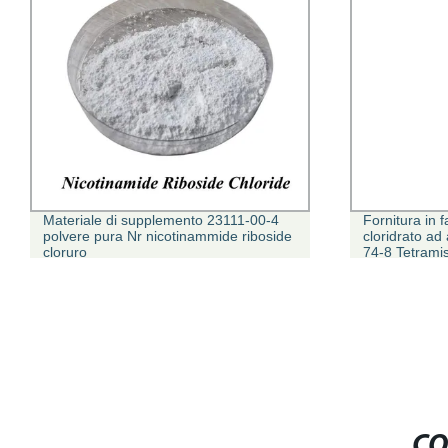
to 23111-00-4
Fornitura in fabbrica Tetramisolo
nammide riboside
cloridrato ad alta purezza CAS 5086-
74-8 Tetramisolo HCl / Tetramisole in
stock USA/UE/Au/Br/magazzino locale
spedizione diretta
CO