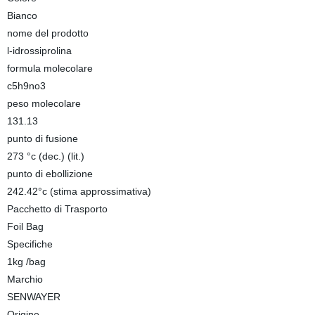
Bianco
nome del prodotto
l-idrossiprolina
formula molecolare
c5h9no3
peso molecolare
131.13
punto di fusione
273 °c (dec.) (lit.)
punto di ebollizione
242.42°c (stima approssimativa)
Pacchetto di Trasporto
Foil Bag
Specifiche
1kg /bag
Marchio
SENWAYER
Origine