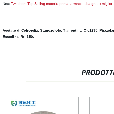
Next:
Twochem Top Selling materia prima farmaceutica grado miglior 
Acetato di Cetrorelix
,
Stanozololo
,
Tianeptina
,
Cjc1295
,
Pirazol
Esarelina
,
Rti-150
,
PRODOTTI