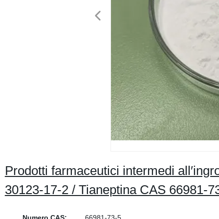
Prodotti farmaceutici intermedi all′i
30123-17-2 / Tianeptina CAS 66981-7
Numero CAS:
66981-73-5