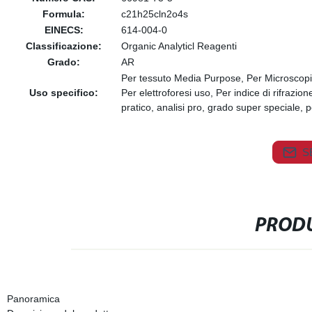
Formula:
c21h25cln2o4s
EINECS:
614-004-0
Classificazione:
Organic Analyticl Reagenti
Grado:
AR
Per tessuto Media Purpose, Per Microscopia
Uso specifico:
Per elettroforesi uso, Per indice di rifrazion
pratico, analisi pro, grado super speciale, pe
S
PRODU
Panoramica