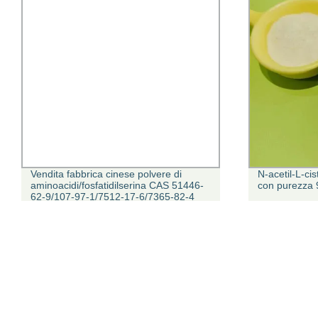
Vendita fabbrica cinese polvere di
N-acetil-L-cis
aminoacidi/fosfatidilserina CAS 51446-
con purezza
62-9/107-97-1/7512-17-6/7365-82-4
con Best Prezzo