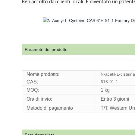
Ben accolto dai clienti locali. È diventato un potent
Parametri del prodotto
Nome prodotto:
N-acetil-L-cisteina
CAS:
616-91-1
MOQ:
1 kg
Ora di invio:
Entro 3 giorni
Metodo di pagamento
T/T, Western Uni