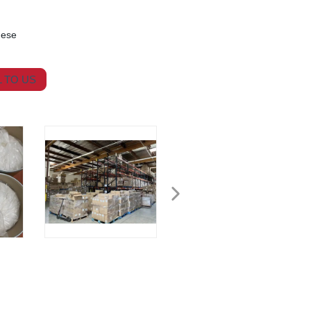
nese
 TO US