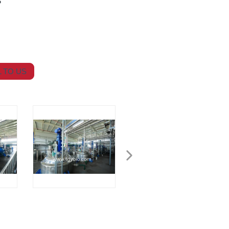
P
 TO US