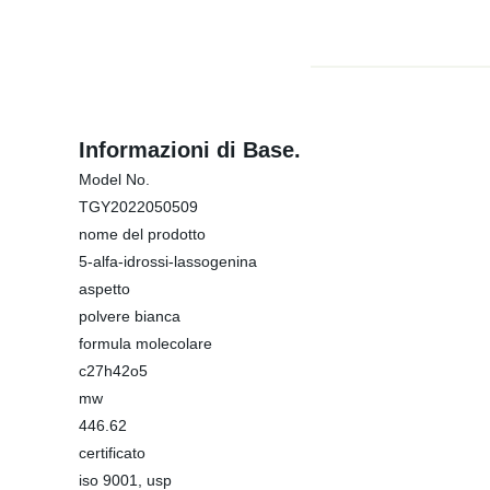
Informazioni di Base.
Model No.
TGY2022050509
nome del prodotto
5-alfa-idrossi-lassogenina
aspetto
polvere bianca
formula molecolare
c27h42o5
mw
446.62
certificato
iso 9001, usp