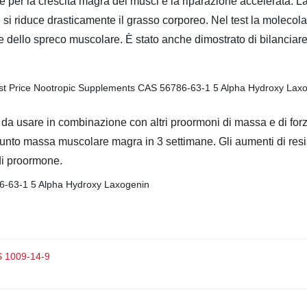
iave per la crescita magra dei muscl e la riparazione accelerata.
si riduce drasticamente il grasso corporeo. Nel test la molecola h
 dello spreco muscolare. È stato anche dimostrato di bilanciare il
da usare in combinazione con altri proormoni di massa e di forza
giunto massa muscolare magra in 3 settimane. Gli aumenti di resis
 di proormone.
S 1009-14-9