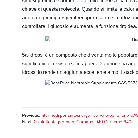
sintesi proteica è aumentata di oltre il 200% , la ch
chiave di questa molecola. Quando si limita le calorie 
angolare principale per il recupero sano e la riduzione
controllare il glucosio e aumenta la funzione tiroidea.
5a-idrossi è un composto che diventa molto popolare 
significativi di resistenza in appena 3 giorni e ha ag
Idrossi lo rende un'aggiunta eccellente a molti stack
Previous:
Intermedi per sintesi organica Valerophenone CA
Next:
Disinfettante per mani Carbopol 940 Carbomer940