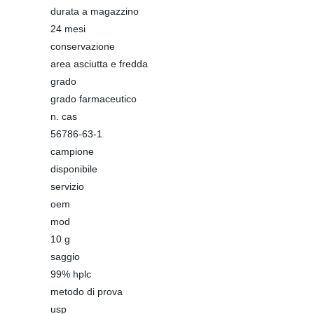
durata a magazzino
24 mesi
conservazione
area asciutta e fredda
grado
grado farmaceutico
n. cas
56786-63-1
campione
disponibile
servizio
oem
mod
10 g
saggio
99% hplc
metodo di prova
usp