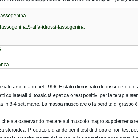
-lassogenina
-lassogenina,
5-alfa-idrossi-lassogenina
1
5
C
anca
nziato americano nel 1996. È stato dimostrato di possedere un 
ti collaterali di tossicità epatica o test positivi per la terapia s
 in 3-4 settimane. La massa muscolare o la perdita di grasso è 
 che sta osservando mettere sul muscolo magro supplementare e
 steroidea. Prodotto è grande per il test di droga e non test posit