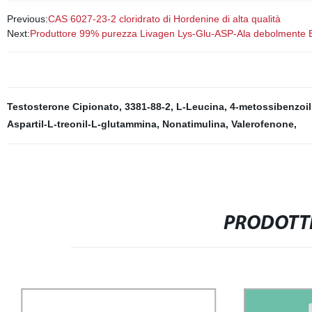
Previous:
CAS 6027-23-2 cloridrato di Hordenine di alta qualità
Next:
Produttore 99% purezza Livagen Lys-Glu-ASP-Ala debolmente B
Testosterone Cipionato
,
3381-88-2
,
L-Leucina
,
4-metossibenzoil
Aspartil-L-treonil-L-glutammina
,
Nonatimulina
,
Valerofenone
,
PRODOTTI