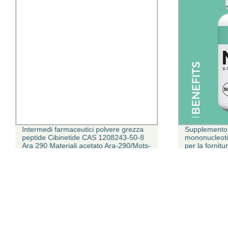
Intermedi farmaceutici polvere grezza
Supplemento 
peptide Cibinetide CAS 1208243-50-8
mononucleot
Ara 290 Materiali acetato Ara-290/Mots-
per la fornit
C/HMG/Foxo4/Kisspeptin-10/P21 a
basso prezzo