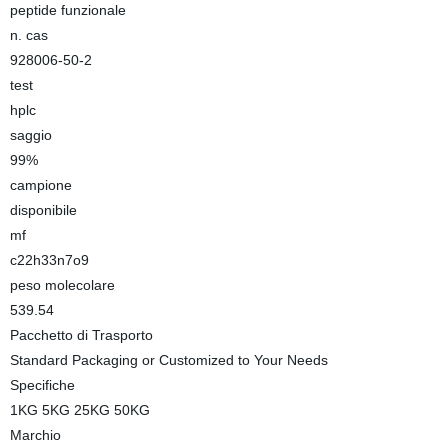
peptide funzionale
n. cas
928006-50-2
test
hplc
saggio
99%
campione
disponibile
mf
c22h33n7o9
peso molecolare
539.54
Pacchetto di Trasporto
Standard Packaging or Customized to Your Needs
Specifiche
1KG 5KG 25KG 50KG
Marchio