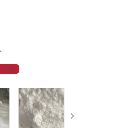
o
al
 TO US