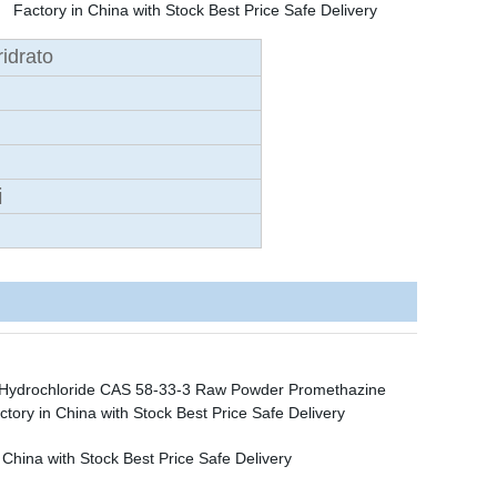
ridrato
i