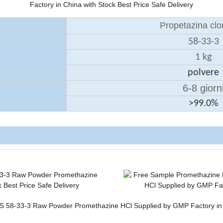
Propetazina clo
58-33-3
1 kg
polvere
6-8 giorn
>99.0%