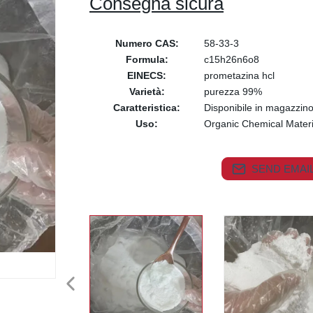
Consegna sicura
Numero CAS:
58-33-3
Formula:
c15h26n6o8
EINECS:
prometazina hcl
Varietà:
purezza 99%
Caratteristica:
Disponibile in magazzin
Uso:
Organic Chemical Materi
SEND EMAIL