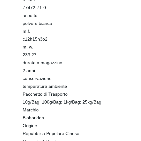
77472-71-0
aspetto
polvere bianca
m.f.
c12h15n3o2
m. w.
233.27
durata a magazzino
2 anni
conservazione
temperatura ambiente
Pacchetto di Trasporto
10g/Bag; 100g/Bag; 1kg/Bag; 25kg/Bag
Marchio
Biohorlden
Origine
Repubblica Popolare Cinese