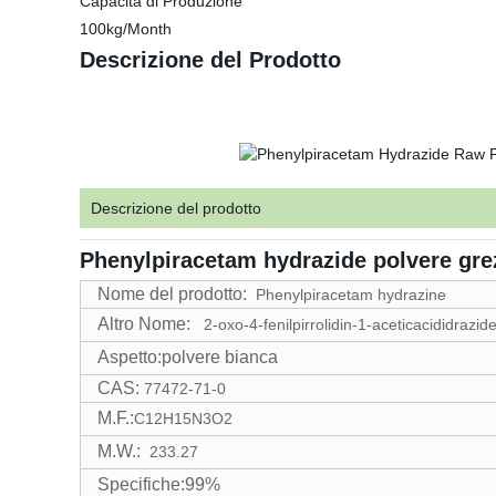
Capacità di Produzione
100kg/Month
Descrizione del Prodotto
Descrizione del prodotto
Phenylpiracetam hydrazide polvere gr
Nome del prodotto:
Phenylpiracetam hydrazine
Altro Nome:
2-oxo-4-fenilpirrolidin-1-aceticacididrazid
Aspetto:polvere bianca
CAS:
77472-71-0
M.F.:
C12H15N3O2
M.W.:
233.27
Specifiche:99%