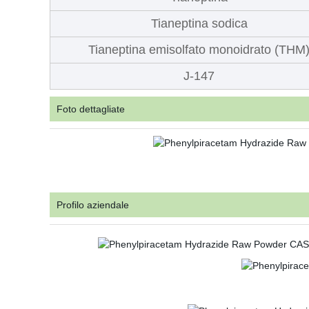
Tianeptina sodica
Tianeptina emisolfato monoidrato (THM
J-147
Foto dettagliate
Profilo aziendale