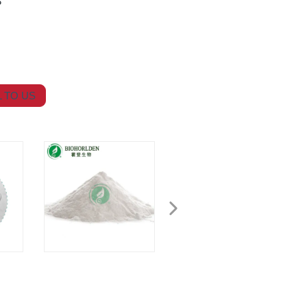
P
 TO US