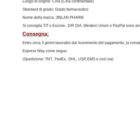
Luogo di origine: Cina (Cina continentale)
Standard di grado: Grado farmaceutico
Nome della marca: JINLAN PHARM
Si consiglia T/T o Escrow , D/P, D/A, Western Union o PayPal sono anc
Consegna:
Entro circa 3 giorni lavorativi dal ricevimento del pagamento, la con
Express Way come segue:
(Spedizione: TNT,
FedEx,
DHL, USP, EMS e così via)