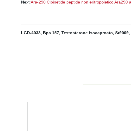
Next:
Ara-290 Cibinetide peptide non eritropoietico Ara29
LGD-4033
,
Bpc 157
,
Testosterone isocaproato
,
Sr9009
,