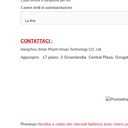
2.può fornire il campione per voi
3.avere
diritti di autoesportazione
La fine
CONTATTACI
:
Hangzhou Jinlan Pharm-Drugs Technology CO., Ltd
17 piano, 3 Groenlandia Central Plaza, Gong
Aggiungere:
Previous:
Vendita a caldo olio steroidi fabbrica testo intero