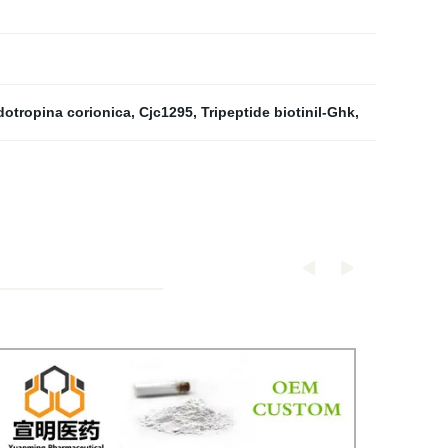
otropina corionica
,
Cjc1295
,
Tripeptide biotinil-Ghk
,