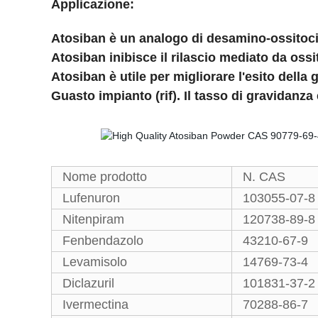
Applicazione:
Atosiban è un analogo di desamino-ossitoci
Atosiban inibisce il rilascio mediato da oss
Atosiban è utile per migliorare l'esito della
Guasto impianto (rif). Il tasso di gravidanza
Nome prodotto
N. CAS
Lufenuron
103055-07-8
Nitenpiram
120738-89-8
Fenbendazolo
43210-67-9
Levamisolo
14769-73-4
Diclazuril
101831-37-2
Ivermectina
70288-86-7