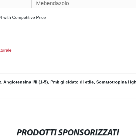
Mebendazolo
turale
x
,
Angiotensina I/Ii (1-5)
,
Pmk glicidato di etile
,
Somatotropina Hg
PRODOTTI SPONSORIZZATI