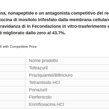
na, nonapeptide e un antagonista competitivo del rec
itocina di inositolo trifosfato dalla membrana cellul
 gravidanza di in Fecondazione in vitro-trasferimento 
 è migliorato dallo zero al 43.7%.
Nome prodotto
Toltrazuril
Praziquantel/Biltriciuro
Tetramisolo HCl
Ponazuril
Florfenicolo
Enrofloxacina HCl