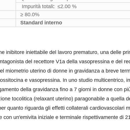
Impurità totali
:
≤2.00 %
≥ 80.0%
Standard interno
inibitore iniettabile del lavoro prematuro, una delle princ
tagonista del recettore V1a della vasopressina e del rece
miometrio uterino di donne in gravidanza a breve termin
a ossitocina e vasopressina. In uno studio multicentrico, i
amento della gravidanza fino a 7 giorni in donne con più
one tocolitica (relaxant uterino) paragonabile a quella del
r quanto riguarda gli effetti collaterali cardiovascolari mat
 con un'emivita iniziale e terminale rispettivamente di 21