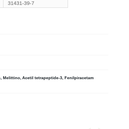
31431-39-7
h
,
Melittino
,
Acetil tetrapeptide-3
,
Fenilpiracetam