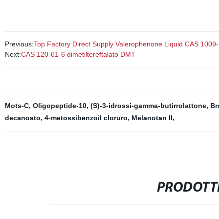
Previous:
Top Factory Direct Supply Valerophenone Liquid CAS 1009-
Next:
CAS 120-61-6 dimetiltereftalato DMT
Mots-C
,
Oligopeptide-10
,
(S)-3-idrossi-gamma-butirrolattone
,
Br
decanoato
,
4-metossibenzoil cloruro
,
Melanotan II
,
PRODOTTI