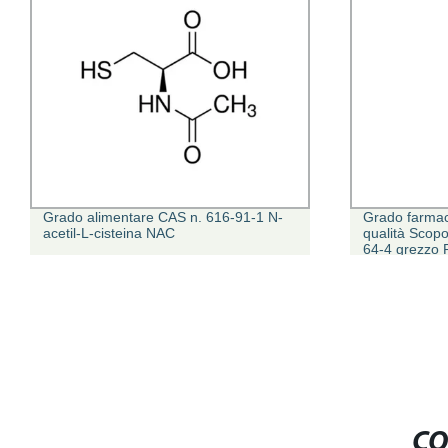
Grado alimentare CAS n. 616-91-1 N-
Grado farmac
acetil-L-cisteina NAC
qualità Scop
64-4 grezzo 
purezza 99% 
CO