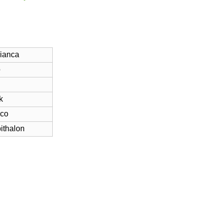
bianca
o
k
ico
ithalon