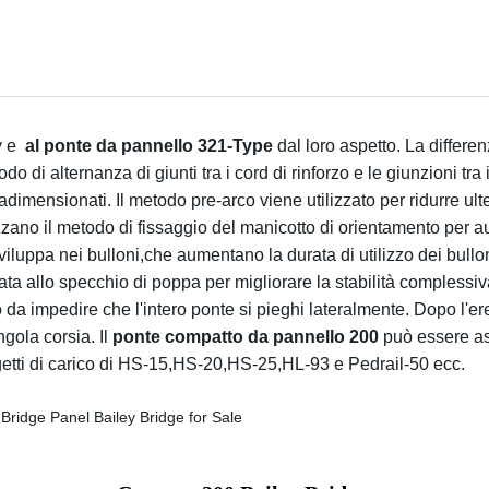
y e
al ponte da pannello 321-Type
dal loro aspetto. La differe
todo di alternanza di giunti tra i cord di rinforzo e le giunzioni t
adimensionati. Il metodo pre-arco viene utilizzato per ridurre ul
izzano il metodo di fissaggio del manicotto di orientamento per 
sviluppa nei bulloni,che aumentano la durata di utilizzo dei bullo
egata allo specchio di poppa per migliorare la stabilità complessi
o da impedire che l'intero ponte si pieghi lateralmente. Dopo l'e
gola corsia. Il
ponte compatto da pannello 200
può essere as
ogetti di carico di HS-15,HS-20,HS-25,HL-93 e Pedrail-50 ecc.