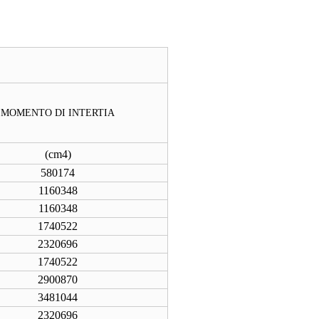
MOMENTO DI INTERTIA
(
cm4
)
580174
1160348
1160348
1740522
2320696
1740522
2900870
3481044
2320696