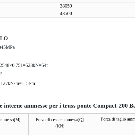
38059
43500
LLO
345MPa
76×2548×0.751=528kN=54t
7
=1127kN·m=115t·m
ze interne ammesse per i truss ponte Compact-200 Ba
Forza di taglio amm
 ammesso[M]
Forza di cesoie ammessa[Q]
(
KN)