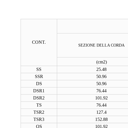
CONT.
SEZIONE DELLA CORDA
(
cm2
)
SS
25.48
SSR
50.96
DS
50.96
DSR1
76.44
DSR2
101.92
TS
76.44
TSR2
127.4
TSR3
152.88
QS
101.92