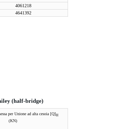
4061218
4641392
iley (half-bridge)
essa per Unione ad alta cesoia [Q]
H
(KN)