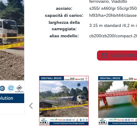
ferroviario, Viadotto
acciaio:
s355/ s460/gr 55c/gr35
capacità di carico:
hl93/ha+20hb/t44/classe
larghezza della
3.15 m standard /4,2 m i
carreggiata:
alias modello:
cb200/zb200/compact-2
SEND EMAIL