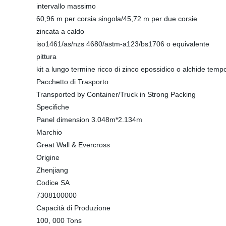
intervallo massimo
60,96 m per corsia singola/45,72 m per due corsie
zincata a caldo
iso1461/as/nzs 4680/astm-a123/bs1706 o equivalente
pittura
kit a lungo termine ricco di zinco epossidico o alchide tem
Pacchetto di Trasporto
Transported by Container/Truck in Strong Packing
Specifiche
Panel dimension 3.048m*2.134m
Marchio
Great Wall & Evercross
Origine
Zhenjiang
Codice SA
7308100000
Capacità di Produzione
100, 000 Tons