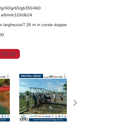
0/gr50/gr65/gb355/460
 a/b/mlc110/db24
n larghezza/7,35 m in corsie doppie
00
 TO US