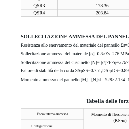
QSR3
178.36
QSR4
203.84
SOLLECITAZIONE AMMESSA DEL PANNE
Resistenza allo snervamento del materiale del pannello Σs
=
Sollecitazione ammessa del materiale [σ]=0.8×Σs
=276 MPa
Sollecitazione ammessa del cuscinetto [N]= [σ]×F×φ=2
Fattore di stabilità della corda SSφSS
=0.751;
DS
φDS
=0.89
Momento ammesso del pannello [M]= [N]×h=528×2.134
Tabella delle for
Forza interna ammessa
Momento di flessione
(
KN·m)
Configurazione