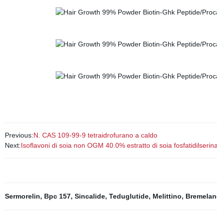
Previous:
N. CAS 109-99-9 tetraidrofurano a caldo
Next:
Isoflavoni di soia non OGM 40.0% estratto di soia fosfatidilserin
Sermorelin
,
Bpc 157
,
Sincalide
,
Teduglutide
,
Melittino
,
Bremelan