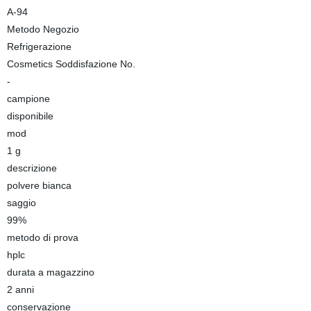
A-94
Metodo Negozio
Refrigerazione
Cosmetics Soddisfazione No.
-
campione
disponibile
mod
1 g
descrizione
polvere bianca
saggio
99%
metodo di prova
hplc
durata a magazzino
2 anni
conservazione