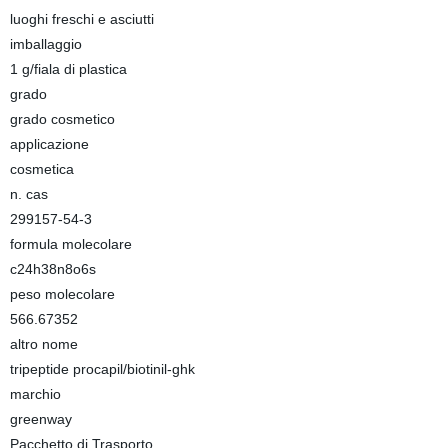
luoghi freschi e asciutti
imballaggio
1 g/fiala di plastica
grado
grado cosmetico
applicazione
cosmetica
n. cas
299157-54-3
formula molecolare
c24h38n8o6s
peso molecolare
566.67352
altro nome
tripeptide procapil/biotinil-ghk
marchio
greenway
Pacchetto di Trasporto