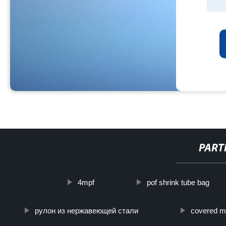
PART
4mpf
pof shrink tube bag
рулон из нержавеющей стали
covered m