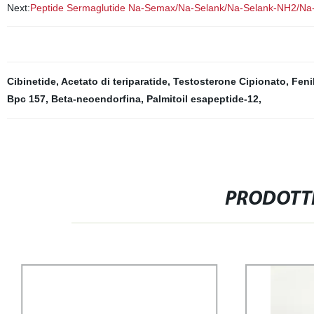
Next:
Peptide Sermaglutide Na-Semax/Na-Selank/Na-Selank-NH2/Na-
Cibinetide
,
Acetato di teriparatide
,
Testosterone Cipionato
,
Feni
Bpc 157
,
Beta-neoendorfina
,
Palmitoil esapeptide-12
,
PRODOTTI