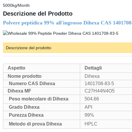
5000kg/Month
Descrizione del Prodotto
Polvere peptidica 99% all'ingrosso Dihexa CAS 1401708
Descrizione del prodotto
Aspetto
Dettagli
Nome prodotto
Dihexa
Numero CAS Dihexa
1401708-83-5
Dihexa MF
C27H44N4O5
Peso molecolare di Dihexa
504.66
Grado Dihexa
API
Purezza Dihexa
99%
Metodo di prova Dihexa
HPLC