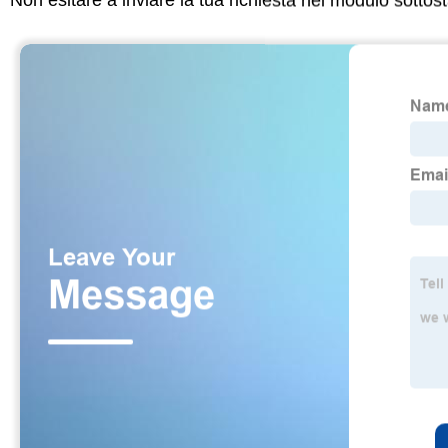
Non esitare a inviare la tua richiesta nel modulo sotto