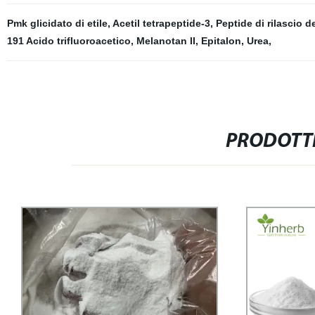
Pmk glicidato di etile
,
Acetil tetrapeptide-3
,
Peptide di rilascio d
191 Acido trifluoroacetico
,
Melanotan II
,
Epitalon
,
Urea
,
PRODOTTI