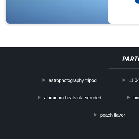
PART
astrophotography tripod
11 0
aluminum heatsink extruded
bi
peach flavor