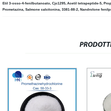
Etil 3-osso-4-fenilbutanoato
,
Cjc1295
,
Acetil tetrapeptide-5
,
Prop
Prometazina
,
Salmone calcitonina
,
3381-88-2
,
Nandrolone fenilp
PRODOTTI