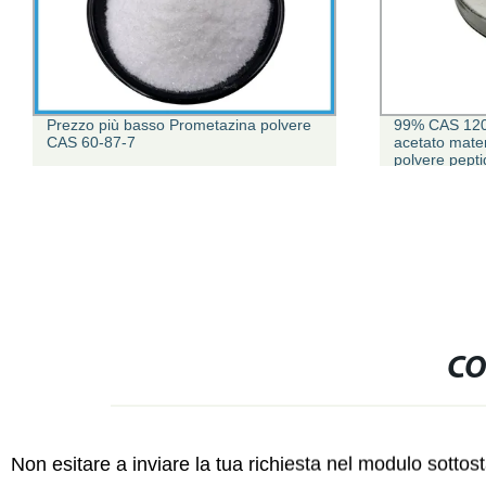
99% CAS 120287-85-6 Cetrorelix
Litio allumi
acetato materiale Cetrorelix acetato
litio tetraidr
polvere peptide Cetrorelix
CO
Non esitare a inviare la tua richiesta nel modulo sotto