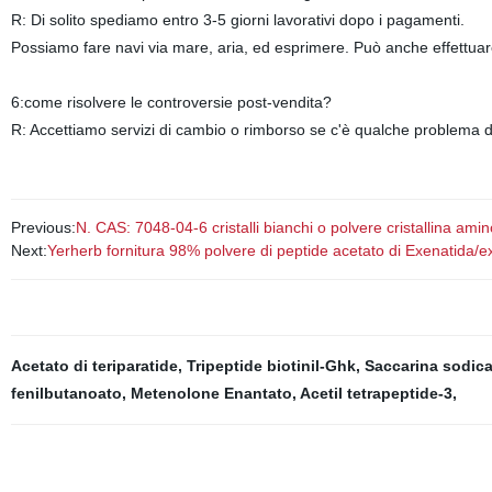
R: Di solito spediamo entro 3-5 giorni lavorativi dopo i pagamenti.
Possiamo fare navi via mare, aria, ed esprimere. Può anche effettua
6:come risolvere le controversie post-vendita?
R: Accettiamo servizi di cambio o rimborso se c'è qualche problema d
Previous:
N. CAS: 7048-04-6 cristalli bianchi o polvere cristallina am
Next:
Yerherb fornitura 98% polvere di peptide acetato di Exenatida/
Acetato di teriparatide
,
Tripeptide biotinil-Ghk
,
Saccarina sodic
fenilbutanoato
,
Metenolone Enantato
,
Acetil tetrapeptide-3
,