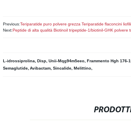
Previous:
Teriparatide puro polvere grezza Teriparatide flaconcini liof
Next:
Peptide di alta qualità Biotinoil tripeptide-1/biotinil-GHK polvere 
L-idrossiprolina
,
Disp
,
Unii-Mqg94m5eeo
,
Frammento Hgh 176-19
Semaglutide
,
Avibactam
,
Sincalide
,
Melittino
,
PRODOTTI