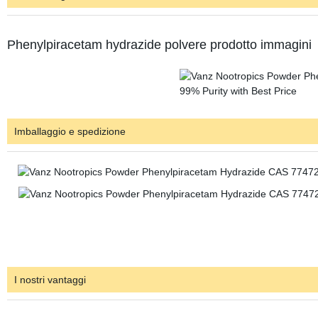
Phenylpiracetam hydrazide polvere prodotto immagin
Imballaggio e spedizione
I nostri vantaggi