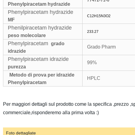
77472-71-0
Phenylpiracetam hydrazide
Phenylpiracetam hydrazide
C12H15N3O2
MF
Phenilpiracetam hydrazide
233.27
peso molecolare
Phenylpiracetam
grado
Grado Pharm
idrazide
Phenylpiracetam idrazide
99%
purezza
Metodo di prova per idrazide
HPLC
Phenylpiracetam
Per maggiori dettagli sul prodotto come la specifica ,prezzo ,
commerciale,risponderemo alla prima volta :)
Foto dettagliate