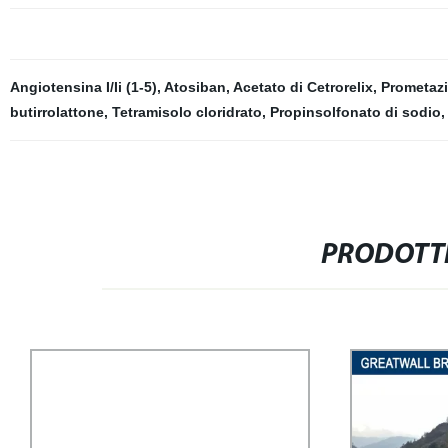
Angiotensina I/Ii (1-5)
,
Atosiban
,
Acetato di Cetrorelix
,
Prometaz
butirrolattone
,
Tetramisolo cloridrato
,
Propinsolfonato di sodio
,
PRODOTTI