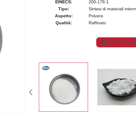
EINECS:
200-178-1
Tipo:
Sintesi di materiali inter
Aspetto:
Polvere
Qualità:
Raffinato
SEND EMAIL