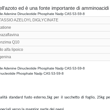
ll'azoto ed è una fonte importante di amminoacidi
TASSIO AZELOYL DIGLYCINATE
tatione
eazaflavina
nzima Q10
o alfa lipoico
genina
ualità standard fusto esterno,
1kg per il sacchetto di foglio, 25kg p
speciali verso la maggior parte dei paesi