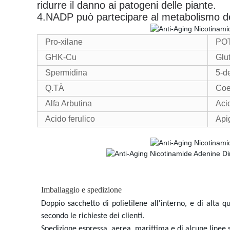
ridurre il danno ai patogeni delle piante.
4.NADP può partecipare al metabolismo de
Pro-xilane
PO
GHK-Cu
Glu
Spermidina
5-d
Q.TÀ
Coe
Alfa Arbutina
Acid
Acido ferulico
Api
Imballaggio e spedizione
Doppio sacchetto di polietilene all'interno, e di alta q
secondo le richieste dei clienti.
Spedizione espressa, aerea, marittima e di alcune linee 