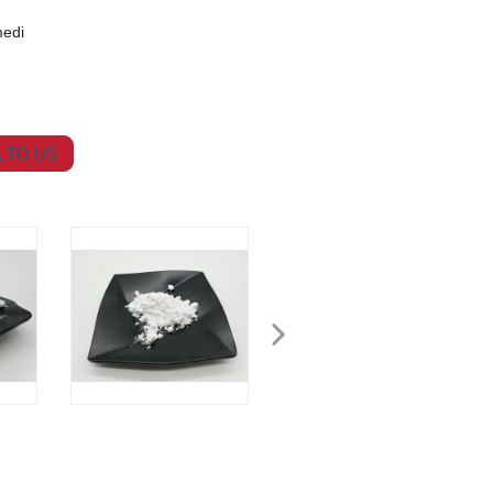
medi
 TO US