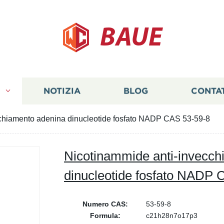
BAUE
I
NOTIZIA
BLOG
CONTA
chiamento adenina dinucleotide fosfato NADP CAS 53-59-8
Nicotinammide anti-invecch
dinucleotide fosfato NADP 
Numero CAS:
53-59-8
Formula:
c21h28n7o17p3