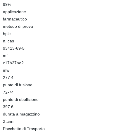
99%
applicazione
farmaceutico
metodo di prova
hplc
n. cas
93413-69-5
mf
c17h27no2
mw
277.4
punto di fusione
72-74
punto di ebollizione
397.6
durata a magazzino
2 anni
Pacchetto di Trasporto