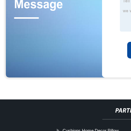
PART
Cushions Home Decor Pillow