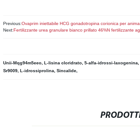
Previous:
Ovaprim iniettabile HCG gonadotropina corionica per animal
Next:
Fertilizzante urea granulare bianco prillato 46%N fertilizzante ag
Unii-Mqg94m5eeo
,
L-lisina cloridrato
,
5-alfa-idrossi-laxogenina
Sr9009
,
L-idrossiprolina
,
Sincalide
,
PRODOTTI