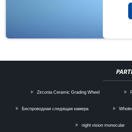
PART
Zirconia Ceramic Grading Wheel
Беспроводная следящая камера
Wholes
night vision monocular