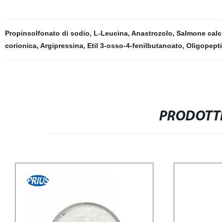
Propinsolfonato di sodio
,
L-Leucina
,
Anastrozolo
,
Salmone calc
corionica
,
Argipressina
,
Etil 3-osso-4-fenilbutanoato
,
Oligopept
PRODOTTI