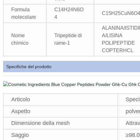
Formula
C14H24N6O
C15H25CuN6O
molecolare
4
ALANINA/ISTID
Nome
Tripeptide di
A/LISINA
chimico
rame-1
POLIPEPTIDE
COPTERHCL
Specifiche del prodotto
Articolo
Speci
Aspetto
polve
Dimensione della mesh
Attra
Saggio
≥98.