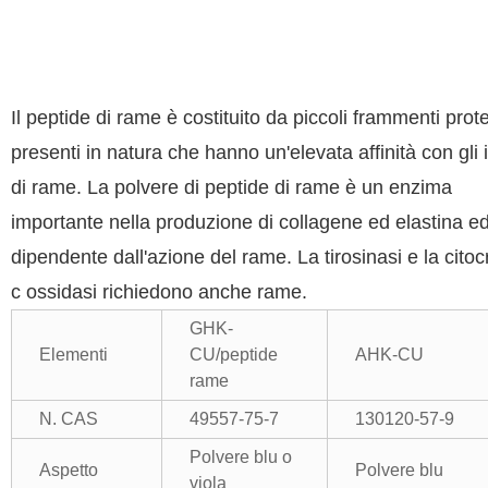
Il peptide di rame è costituito da piccoli frammenti prote
presenti in natura che hanno un'elevata affinità con gli 
di rame. La polvere di peptide di rame è un enzima
importante nella produzione di collagene ed elastina e
dipendente dall'azione del rame. La tirosinasi e la cito
c ossidasi richiedono anche rame.
GHK-
Elementi
CU/peptide
AHK-CU
rame
N. CAS
49557-75-7
130120-57-9
Polvere blu o
Aspetto
Polvere blu
viola