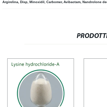
Argirelina
,
Disp
,
Minoxidil
,
Carbomer
,
Avibactam
,
Nandrolone de
PRODOTTI