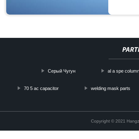
PART
Серый Чугун
al a spe colum
70 5 ac capacitor
welding mask parts
Copyright © 2021 Hangz