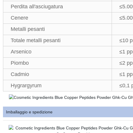
Perdita all'asciugatura
≤5.0
Cenere
≤5.0
Metalli pesanti
Totale metalli pesanti
≤10 
Arsenico
≤1 p
Piombo
≤2 p
Cadmio
≤1 p
Hygrargyrum
≤0,1
Imballaggio e spedizione