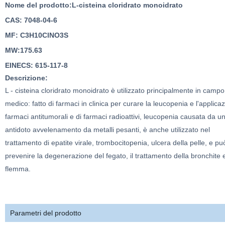
Nome del prodotto
:
L-
cisteina cloridrato monoidrato
CAS:
7048-04-6
MF:
C3H10ClNO3S
MW:175.63
EINECS:
615-117-8
Descrizione:
L - cisteina cloridrato monoidrato è utilizzato principalmente in campo
medico: fatto di farmaci in clinica per curare la leucopenia e l'applicaz
farmaci antitumorali e di farmaci radioattivi, leucopenia causata da u
antidoto avvelenamento da metalli pesanti, è anche utilizzato nel
trattamento di epatite virale, trombocitopenia, ulcera della pelle, e pu
prevenire la degenerazione del fegato, il trattamento della bronchite 
flemma.
Parametri del prodotto