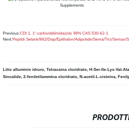
Previous:
CDI 1, 1′-carbonildiimidazolo 98% CAS 530-62-1
Next:
Peptidi Selank/Mt2/Dsip/Epithalon/Adipotide/Sema/Tirz/Semax/SS-
Litio alluminio idruro
,
Tetracaina cloridrato
,
H-Ser-Ile-Lys-Val-Al
Sincalide
,
2-feniletilammina cloridrato
,
N-acetil-L-cisteina
,
Fenil
PRODOTTI