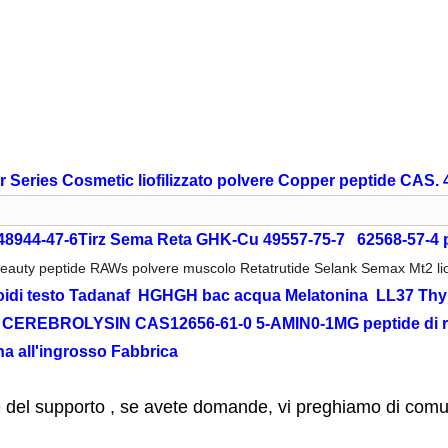
eries Cosmetic liofilizzato polvere Copper peptide CAS. 
48944-47-6Tirz Sema Reta GHK-Cu 49557-75-7 62568-57-4 p
eauty peptide RAWs polvere muscolo Retatrutide Selank Semax Mt2 liof
oidi testo Tadanaf
HGHGH bac acqua Melatonina LL37 Thymo
EPO CEREBROLYSIN CAS12656-61-0 5-AMIN0-1MG peptide 
na all'ingrosso Fabbrica
del supporto , se avete domande, vi preghiamo di com