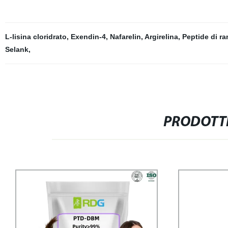
L-lisina cloridrato
,
Exendin-4
,
Nafarelin
,
Argirelina
,
Peptide di r
Selank
,
PRODOTTI