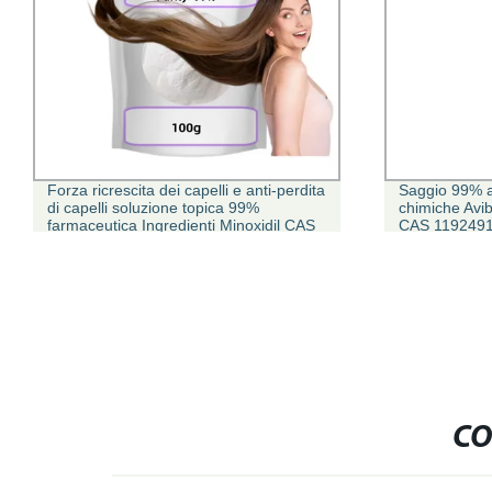
Forza ricrescita dei capelli e anti-perdita
Saggio 99% a
di capelli soluzione topica 99%
chimiche Avi
farmaceutica Ingredienti Minoxidil CAS
CAS 1192491
38304-91-5 con Prezzo
all&prime;ingrosso
CO