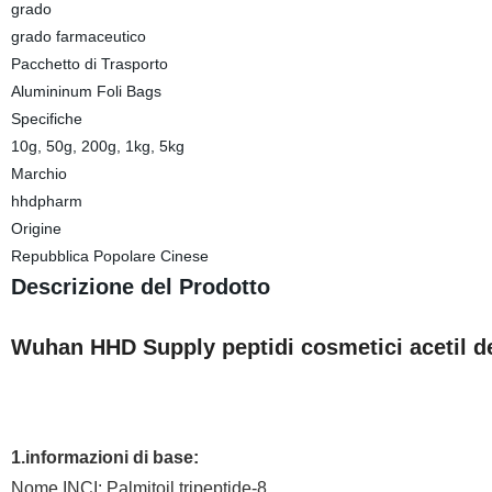
grado
grado farmaceutico
Pacchetto di Trasporto
Alumininum Foli Bags
Specifiche
10g, 50g, 200g, 1kg, 5kg
Marchio
hhdpharm
Origine
Repubblica Popolare Cinese
Descrizione del Prodotto
Wuhan HHD Supply peptidi cosmetici acetil d
1.informazioni di base:
Nome INCI: Palmitoil tripeptide-8